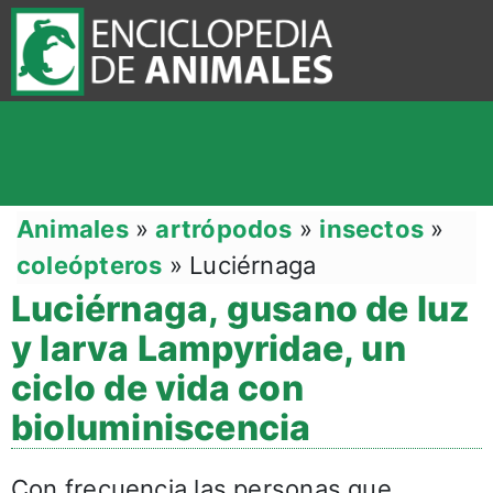
Animales
»
artrópodos
»
insectos
»
coleópteros
»
Luciérnaga
Luciérnaga, gusano de luz
y larva Lampyridae, un
ciclo de vida con
bioluminiscencia
Con frecuencia las personas que